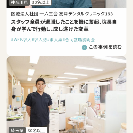
神奈川県
30名以上
医療法人社団 一六三会 高津デンタルクリニック163
スタッフ全員が退職したことを機に奮起、院長自
身が学んで行動し、成し遂げた変革
#WEB求人
#求人誌
#求人票
#合同就職説明会
この事例を読む
埼玉県
30名以上