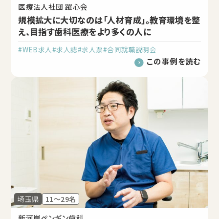
医療法人社団 躍心会
規模拡大に大切なのは「人材育成」。教育環境を整
え、目指す歯科医療をより多くの人に
#WEB求人
#求人誌
#求人票
#合同就職説明会
この事例を読む
埼玉県
11～29名
新河岸ペンギン歯科