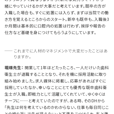
緒にやっていけるかが大事だと考えています。既卒の方が
入職した場合も、すぐに処置には入らず、まずは当院での働
き方を覚えるところからのスタート。新卒も既卒も、入職後3
か月間は基本的に口腔内の処置は行わず、挨拶や報告の
仕方など基礎を身につけてもらうようにしています。
これまでに人材のマネジメントで大変だったことはあ
りますか。
堀畑先生：
開業して1年ほどたったころ、一人だけいた歯科
衛生士が退職することとなり、それを機に採用活動に取り
組み始めました。求人媒体に掲載し、応募があればすぐに
採用していたなか、幸いなことにとても優秀な既卒歯科衛
生士が入職。即戦力として活躍してくれていて、ゆくゆくは
チーフに……と考えていたのですが、ある時、そのDHから
「先生は何を考えているのかわからない、仕事も毎日同じこ
との繰り返しで先が見えない」と不満をぶつけられ、私と激