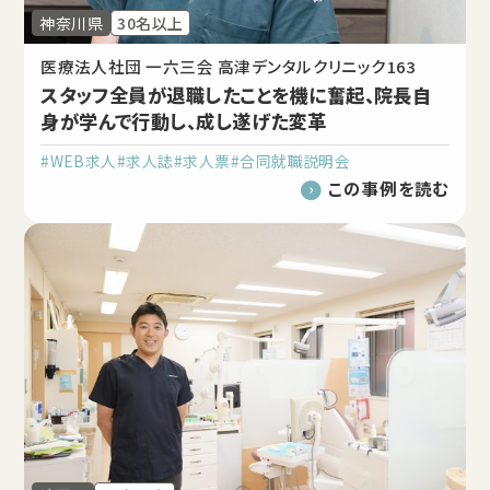
神奈川県
30名以上
医療法人社団 一六三会 高津デンタルクリニック163
スタッフ全員が退職したことを機に奮起、院長自
身が学んで行動し、成し遂げた変革
#WEB求人
#求人誌
#求人票
#合同就職説明会
この事例を読む