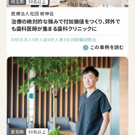
埼玉県
30名以上
医療法人社団 樹伸会
治療の絶対的な強みで付加価値をつくり、郊外で
も歯科医師が集まる歯科クリニックに
#WEB求人
#求人誌
#求人票
#合同就職説明会
この事例を読む
愛知県
30名以上