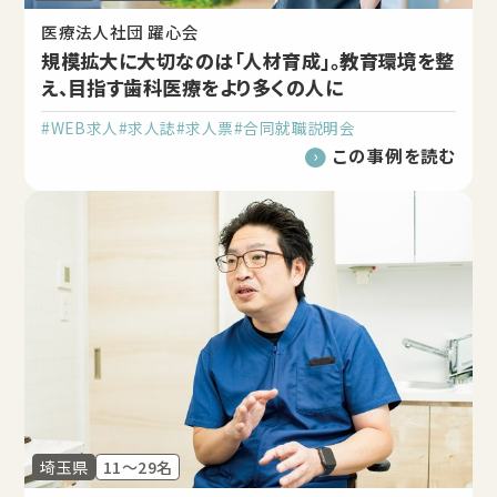
医療法人社団 躍心会
規模拡大に大切なのは「人材育成」。教育環境を整
え、目指す歯科医療をより多くの人に
#WEB求人
#求人誌
#求人票
#合同就職説明会
この事例を読む
埼玉県
11～29名