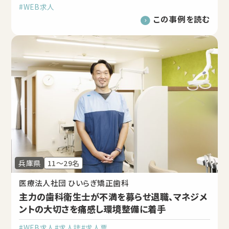
#WEB求人
この事例を読む
兵庫県
11～29名
医療法人社団 ひいらぎ矯正歯科
主力の歯科衛生士が不満を募らせ退職、マネジメ
ントの大切さを痛感し環境整備に着手
#WEB求人
#求人誌
#求人票