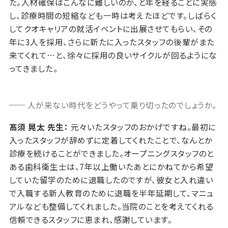
た。人材確保はこんなに難しいのか、と年を経るごとに実感
し、診療時間の短縮なども一時は考えたほどです。しばらく
してクオキャリアの就活イベントに出展させてもらい、その
年に3人を採用、さらに新たに入ったスタッフの後輩がまた
来てくれて…と、徐々に採用の良いサイクルが回るようにな
ってきました。
人が来ない時代をどうやって乗り切ったのでしょうか。
髙須 晃太 先生：
元々いたスタッフのおかげですね。最初に
入ったスタッフが辞めずに定着してくれたことで、なんとか
診療を続けることができました。オープニングスタッフのと
ある歯科衛生士は、7年以上働いたあとにかねてから希望
していた留学のために退職したのですが、彼女と入れ違い
で入職する新人教育のために退職を半年延期して、マニュ
アルなども整備してくれました。当院のことを考えてくれる
信頼できるスタッフに恵まれ、感謝しています。