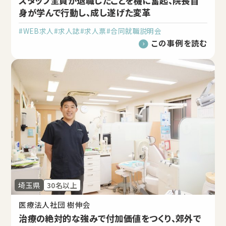
スタッフ全員が退職したことを機に奮起、院長自
身が学んで行動し、成し遂げた変革
#WEB求人
#求人誌
#求人票
#合同就職説明会
この事例を読む
埼玉県
30名以上
医療法人社団 樹伸会
治療の絶対的な強みで付加価値をつくり、郊外で