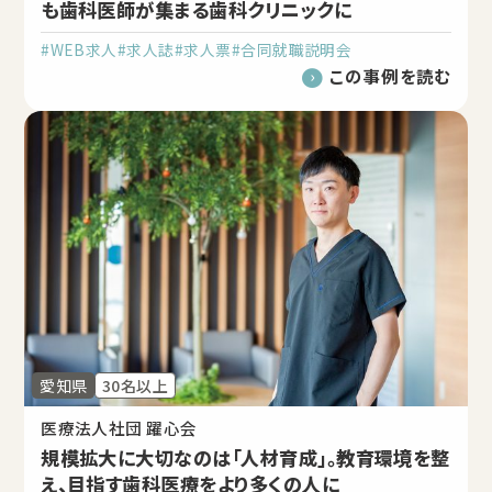
も歯科医師が集まる歯科クリニックに
#WEB求人
#求人誌
#求人票
#合同就職説明会
この事例を読む
愛知県
30名以上
医療法人社団 躍心会
規模拡大に大切なのは「人材育成」。教育環境を整
え、目指す歯科医療をより多くの人に