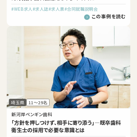
#WEB求人
#求人誌
#求人票
#合同就職説明会
この事例を読む
埼玉県
11～29名
新河岸ペンギン歯科
「方針を押しつけず、相手に寄り添う」―既卒歯科
衛生士の採用で必要な意識とは