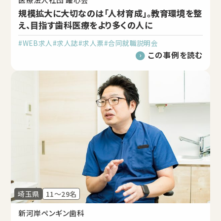
規模拡大に大切なのは「人材育成」。教育環境を整
え、目指す歯科医療をより多くの人に
#WEB求人
#求人誌
#求人票
#合同就職説明会
この事例を読む
埼玉県
11～29名
新河岸ペンギン歯科