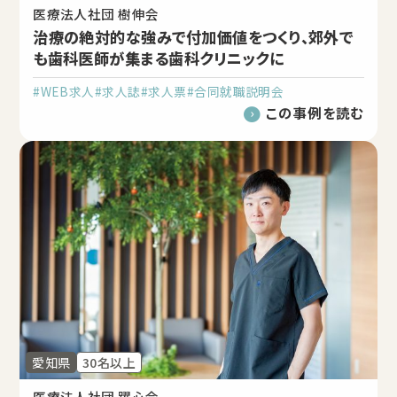
医療法人社団 樹伸会
治療の絶対的な強みで付加価値をつくり、郊外で
も歯科医師が集まる歯科クリニックに
#WEB求人
#求人誌
#求人票
#合同就職説明会
この事例を読む
愛知県
30名以上
医療法人社団 躍心会