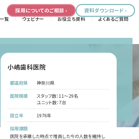
採用についてのご相談 ›
資料ダウンロード ›
一覧
ウェビナー
お役立ち資料
よくあるご質問
小嶋歯科医院
都道府県
神奈川県
医院規模
スタッフ数：11～29名
ユニット数：7台
設立年
1976年
採用課題
医院を承継した時点で増員した今の人数を維持し