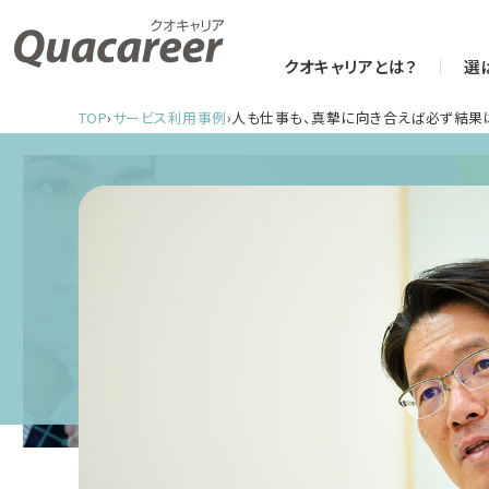
クオキャリアとは？
選
TOP
›
サービス利用事例
›
人も仕事も、真摯に向き合えば必ず結果