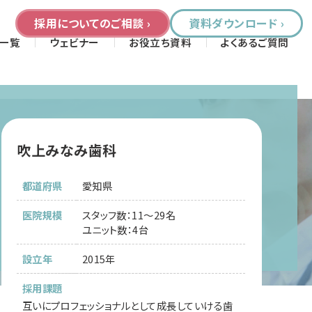
採用についてのご相談 ›
資料ダウンロード ›
一覧
ウェビナー
お役立ち資料
よくあるご質問
吹上みなみ歯科
都道府県
愛知県
医院規模
スタッフ数：11～29名
ユニット数：4台
設立年
2015年
採用課題
互いにプロフェッショナルとして成長していける歯