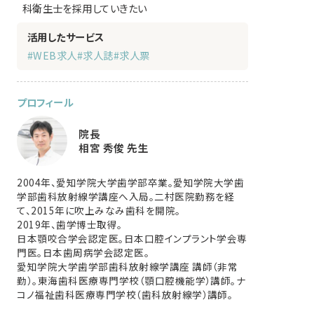
科衛生士を採用していきたい
活用したサービス
#WEB求人
#求人誌
#求人票
プロフィール
院長
相宮 秀俊 先生
2004年、愛知学院大学歯学部卒業。愛知学院大学歯
学部歯科放射線学講座へ入局。二村医院勤務を経
て、2015年に吹上みなみ歯科を開院。
2019年、歯学博士取得。
日本顎咬合学会認定医。日本口腔インプラント学会専
門医。日本歯周病学会認定医。
愛知学院大学歯学部歯科放射線学講座 講師（非常
勤）。東海歯科医療専門学校（顎口腔機能学）講師。ナ
コノ福祉歯科医療専門学校（歯科放射線学）講師。