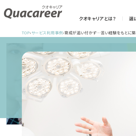
クオキャリアとは？
選
TOP
›
サービス利用事例
›
育成が追い付かず…苦い経験をもとに築